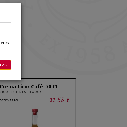
×
i eres
TAR
Crema Licor Café. 70 CL.
LICORES E DESTILADOS
11,55 €
BOTELLA 70CL