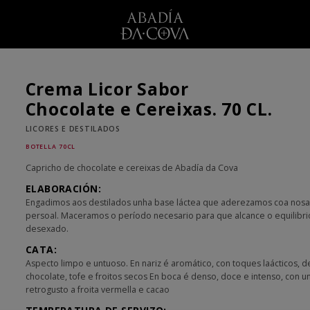
Crema Licor Sabor
Chocolate e Cereixas. 70 CL.
LICORES E DESTILADOS
BOTELLA 70CL
Capricho de chocolate e cereixas de Abadía da Cova
ELABORACIÓN:
Engadimos aos destilados unha base láctea que aderezamos coa nosa
persoal. Maceramos o período necesario para que alcance o equilibri
desexado.
CATA:
Aspecto limpo e untuoso. En nariz é aromático, con toques laácticos, d
chocolate, tofe e froitos secos En boca é denso, doce e intenso, con u
retrogusto a froita vermella e cacao