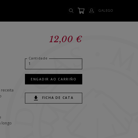
GALEGO
12,00 €
Cantidade
ENGADIR AO CARRIÑO
 receita
o
FICHA DE CATA
e
n longo