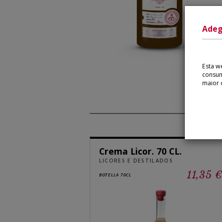
Adeg
Esta w
consum
maior 
Crema Licor. 70 CL.
LICORES E DESTILADOS
11,35 
BOTELLA 70CL