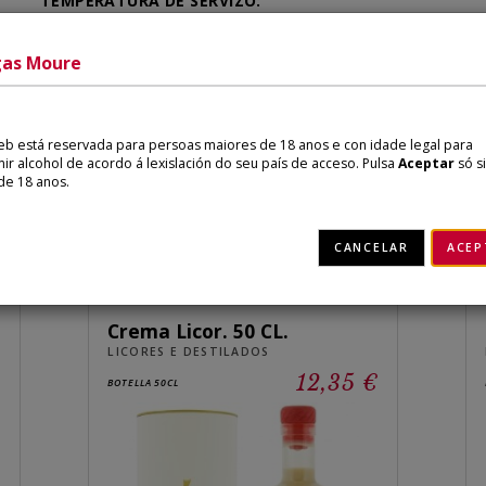
TEMPERATURA DE SERVIZO:
6/8°
GRAO:
as Moure
15% vol.
CAPACIDADE:
700 ml
eb está reservada para persoas maiores de 18 anos e con idade legal para
ir alcohol de acordo á lexislación do seu país de acceso. Pulsa
Aceptar
só s
de 18 anos.
Produtos relacionados
CANCELAR
ACEP
Crema Licor. 50 CL.
LICORES E DESTILADOS
€
12,35 €
BOTELLA 50CL