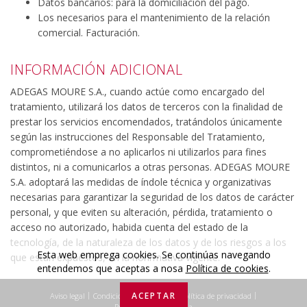
Datos bancarios: para la domiciliación del pago.
Los necesarios para el mantenimiento de la relación
comercial. Facturación.
INFORMACIÓN ADICIONAL
ADEGAS MOURE S.A., cuando actúe como encargado del
tratamiento, utilizará los datos de terceros con la finalidad de
prestar los servicios encomendados, tratándolos únicamente
según las instrucciones del Responsable del Tratamiento,
comprometiéndose a no aplicarlos ni utilizarlos para fines
distintos, ni a comunicarlos a otras personas. ADEGAS MOURE
S.A. adoptará las medidas de índole técnica y organizativas
necesarias para garantizar la seguridad de los datos de carácter
personal, y que eviten su alteración, pérdida, tratamiento o
acceso no autorizado, habida cuenta del estado de la
tecnología, de la naturaleza de los datos y de los riesgos a los
Esta web emprega cookies. Se continúas navegando
que están expuestos, en la nonrmativa vigente.
entendemos que aceptas a nosa
Política de cookies
.
|
|
|
ACEPTAR
Aviso legal
Condiciones de Compra
Política de privacidad
Prensa e Transparencia