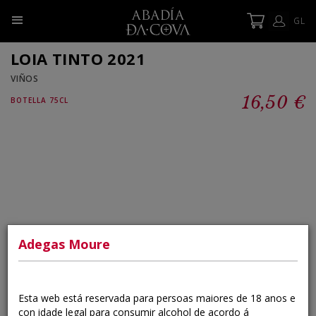
GL
LOIA TINTO 2021
VIÑOS
16,50 €
BOTELLA 75CL
×
Adegas Moure
Esta web está reservada para persoas maiores de 18 anos e
con idade legal para consumir alcohol de acordo á