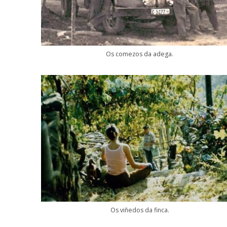
Os comezos da adega.
Os viñedos da finca.