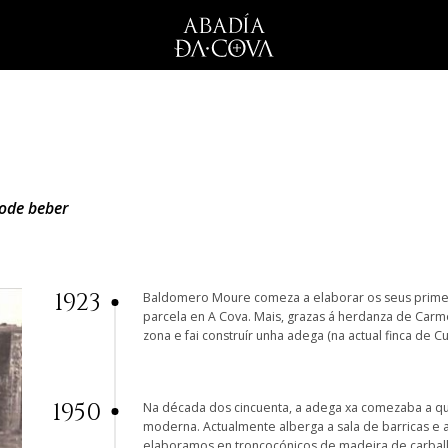
pode beber
1923
Baldomero Moure comeza a elaborar os seus prime
parcela en A Cova. Mais, grazas á herdanza de Carme
zona e fai construír unha adega (na actual finca de Cu
1950
Na década dos cincuenta, a adega xa comezaba a qu
moderna. Actualmente alberga a sala de barricas e a 
elaboramos en troncocónicos de madeira de carballo