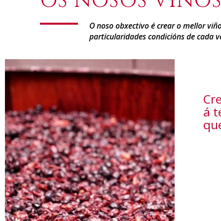
OS NOSOS VIÑO
O noso obxectivo é crear o mellor viñ
particularidades condicións de cada 
Cr
á t
que