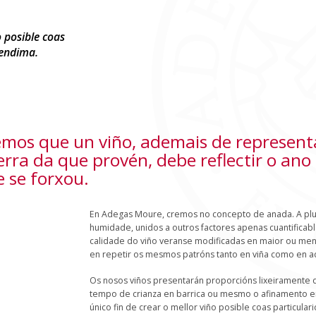
S
o posible coas
vendima.
emos que un viño, ademais de represent
erra da que provén, debe reflectir o ano
 se forxou.
En Adegas Moure, cremos no concepto de anada. A pluv
humidade, unidos a outros factores apenas cuantificable
calidade do viño veranse modificadas en maior ou m
en repetir os mesmos patróns tanto en viña como en a
Os nosos viños presentarán proporcións lixeiramente 
tempo de crianza en barrica ou mesmo o afinamento en
único fin de crear o mellor viño posible coas particul