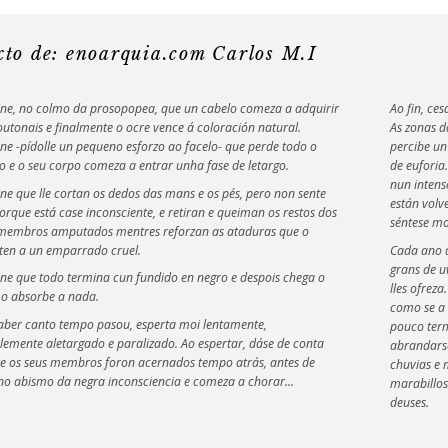
xto de: enoarquia.com Carlos M.I
ne, no colmo da prosopopea, que un cabelo comeza a adquirir
Ao fin, ces
outonais e finalmente o ocre vence á coloración natural.
As zonas 
ne -pídolle un pequeno esforzo ao facelo- que perde todo o
percibe u
o e o seu corpo comeza a entrar unha fase de letargo.
de euforia
nun intens
ne que lle cortan os dedos das mans e os pés, pero non sente
están volv
orque está case inconsciente, e retiran e queiman os restos dos
séntese mo
membros amputados mentres reforzan as ataduras que o
en a un emparrado cruel.
Cada ano a
grans de u
ne que todo termina cun fundido en negro e despois chega o
lles ofrez
e o absorbe a nada.
como se a 
aber canto tempo pasou, esperta moi lentamente,
pouco term
blemente aletargado e paralizado. Ao espertar, dáse de conta
abrandarse
e os seus membros foron acernados tempo atrás, antes de
chuvias e 
no abismo da negra inconsciencia e comeza a chorar...
marabillos
deuses.