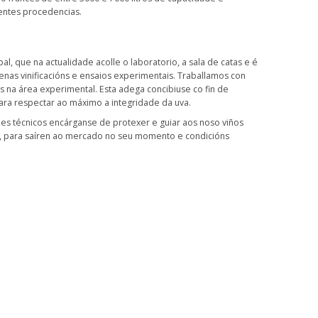
rentes procedencias.
al, que na actualidade acolle o laboratorio, a sala de catas e é
nas vinificacións e ensaios experimentais. Traballamos con
s na área experimental. Esta adega concibiuse co fin de
para respectar ao máximo a integridade da uva.
es técnicos encárganse de protexer e guiar aos noso viños
za, para saíren ao mercado no seu momento e condicións