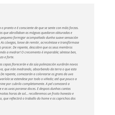
a o pranto e é consciente de que se sente con máis forzas.
das que abrollaban as mágoas quedaron obturadas e
n pequeno formigar acompañado dunha suave sensación
. As cóxegas, lonxe de remitir, acrecéntase e transfórmase
o pracer. De repente, descobre que os seus membros
endo a medrar! O crecemento é imparable; séntese ben,
zo e forte.
s cepas florecerán e da súa polinización xurdirán novos
va, que irán medrando, absorbendo da terra o que esta
a. De repente, comezarán a colorearse os grans da uva
varíola se estendese por todo o viñedo; até que pouco a
ine por cubrilo completamente. A pel comezará a
 e as uvas poranse doces. E despois dunhas cantas
moitas horas de sol... recolleremos un froito honesto e
o, que reflectirá o traballo do home e os caprichos dos