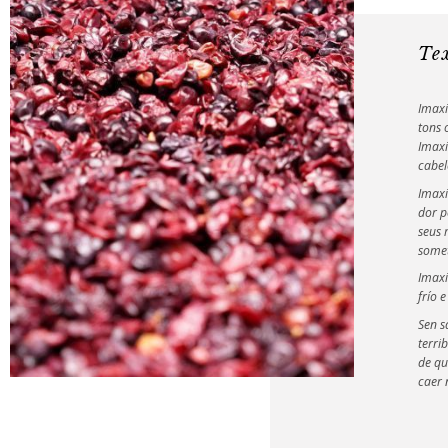
Te
Imaxi
tons 
Imaxi
cabel
Imaxi
dor p
seus 
somet
Imaxi
frío 
Sen s
terri
de qu
caer 