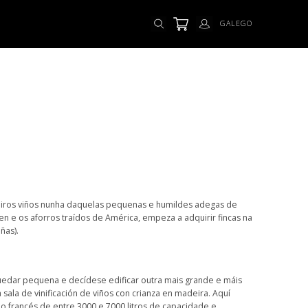
GALEGO
iros viños nunha daquelas pequenas e humildes adegas de
n e os aforros traídos de América, empeza a adquirir fincas na
ñas).
edar pequena e decídese edificar outra mais grande e máis
sala de vinificación de viños con crianza en madeira. Aquí
 francés de entre 3000 e 7000 litros de capacidade e